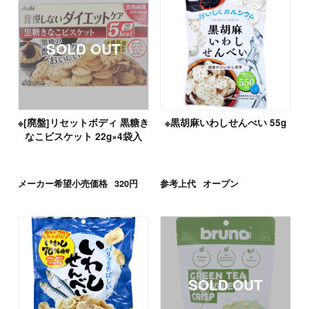
※[廃盤]リセットボディ 黒糖き
※黒胡麻いわしせんべい 55g
なこビスケット 22g×4袋入
メーカー希望小売価格
320円
参考上代
オープン