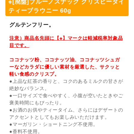
※[廃盤]ブルーノスナック クリスピータイ
ティーブラウニー 60g
グルテンフリー。
注意）商品名先頭に【※】マークは軽減税率対象品
目です。
ココナッツ粉、ココナッツ油、ココナッツシュガ
ーなどカラダに優しい素材を厳選した、サクッと
軽い食感のクリスプ。
●上品な紅茶の香りと、コクのあるミルクの甘さが
絶妙なバランス。
●一口サイズで食べやすく、小腹が空いたときやご
褒美時間にもぴったり。
●お酒のお供やティータイム、さらにはデザートの
アクセントとしてもお楽しみいただけます。
●マーガリン・ショートニング不使用。
●香料不使用。