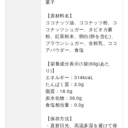
菓子
【原材料名】
ココナッツ油、ココナッツ粉、コ
コナッツシュガー、タピオカ澱
粉、紅茶粉末、卵白(卵を含む)、
ブラウンシュガー、全粉乳、ココ
アパウダー、食塩
【栄養成分表示(1袋(60g)あた
り)】
エネルギー：314kcaL
たんぱく質：2.0g
脂質：18.0g
炭水化物：36.0g
食塩相当量：0.3g
【保存方法】
・直射日光、高温多湿を避けて保