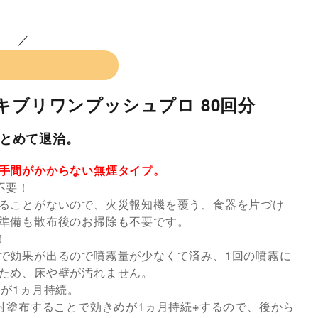
キブリワンプッシュプロ 80回分
とめて退治。
手間がかからない無煙タイプ。
不要！
ることがないので、火災報知機を覆う、食器を片づけ
準備も散布後のお掃除も不要です。
！
で効果が出るので噴霧量が少なくて済み、1回の噴霧に
ため、床や壁が汚れません。
めが1ヵ月持続。
噴射塗布することで効きめが1ヵ月持続※するので、後から