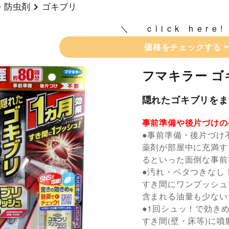
・防虫剤
ゴキブリ
click here!
価格をチェックする
フマキラー ゴ
隠れたゴキブリをま
事前準備や後片づけの
●事前準備・後片づけ
薬剤が部屋中に充満す
るといった面倒な事前
●汚れ・ベタつきなし
すき間にワンプッシュ
含まれる油量も少ない
●1回シュッ！で効き
すき間(壁・床等)に