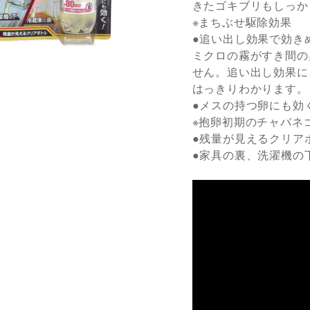
きたゴキブリもしっか
※まちぶせ駆除効果
●追い出し効果で効き
ミクロの霧がすき間の
せん。追い出し効果に
はっきりわかります。
●メスの持つ卵にも効
※抱卵初期のチャバネ
●残量が見えるクリア
●家具の裏、洗濯機の