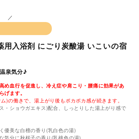
薬用入浴剤 にごり炭酸湯 いこいの宿
温泉気分♪
高め血行を促進し、冷え症や肩こり・腰痛に効果があ
らげます。
ウム)の働きで、湯上がり後もポカポカ感が続きます。
キス・ショウガエキス)配合、しっとりした湯上がり感で
り
く優美な白檀の香り(乳白色の湯)
な気分に秋桜子の香り(乳桃色の湯)