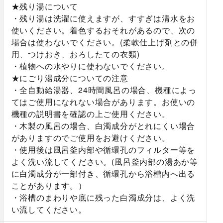
★残り湯について
・残り湯は洗濯に使えますが、すすぎは清水をお
使いください。着色するおそれがあるので、次の
場合は使わないでください。(柔軟仕上げ剤との併
用、つけおき、おろしたての衣類)
・植物への水やりに使わないでください。
★にごり湯成分についての注意
・全自動給湯器、24時間風呂の場合、機種によっ
てはご使用になれない場合があります。お使いの
機種の説明書を確認の上ご使用ください。
・木製の風呂の場合、白濁成分がとれにくい場合
がありますのでご使用をお避けください。
・使用後は風呂釜内部や循環孔のフィルター等を
よく洗い流してください。(風呂釜内部の湯あか等
に白濁成分が一部付き、循環孔から浴槽内へ出る
ことがあります。）
・浴槽のまわりや底に残った白濁成分は、よく洗
い流してください。