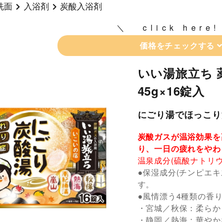
洗面
入浴剤
炭酸入浴剤
click here!
価格をチェックする
いい湯旅立ち 
45g×16錠入
にごり湯でほっこり
炭酸ガスが温浴効果を
り、一日の疲れをやわ
温泉成分(硫酸ナトリ
●保湿成分(チンピエ
す。
●風情漂う4種類の香
・宮城／秋保：柔らか
・静岡／熱海：華やか