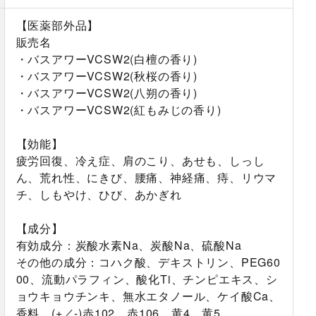
【医薬部外品】
販売名
・バスアワーVCSW2(白檀の香り)
・バスアワーVCSW2(秋桜の香り)
・バスアワーVCSW2(八朔の香り)
・バスアワーVCSW2(紅もみじの香り)
【効能】
疲労回復、冷え症、肩のこり、あせも、しっし
ん、荒れ性、にきび、腰痛、神経痛、痔、リウマ
チ、しもやけ、ひび、あかぎれ
【成分】
有効成分：炭酸水素Na、炭酸Na、硫酸Na
その他の成分：コハク酸、デキストリン、PEG60
00、流動パラフィン、酸化Ti、チンピエキス、シ
ョウキョウチンキ、無水エタノール、ケイ酸Ca、
香料、(+／-)赤102、赤106、黄4、黄5