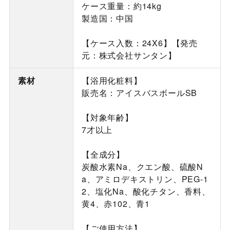
ケース重量：約14kg
製造国：中国
【ケース入数：24X6】【発売
元：株式会社サンタン】
素材
【浴用化粧料】
販売名：アイスバスボールSB
【対象年齢】
7才以上
【全成分】
炭酸水素Na、クエン酸、硫酸N
a、アミロデキストリン、PEG-1
2、塩化Na、酸化チタン、香料、
黄4、赤102、青1
【ご使用方法】