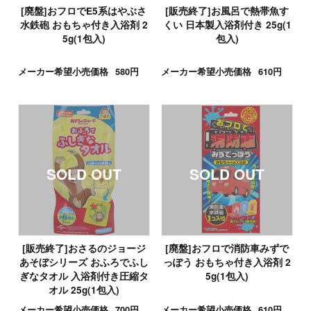
[廃盤]おフロでE5系はやぶさ
[販売終了]お風呂で熱帯魚す
水鉄砲 おもちゃ付き入浴剤 2
くい 日本製入浴剤付き 25g(1
5g(1包入)
包入)
メーカー希望小売価格
580円
メーカー希望小売価格
610円
[販売終了]おさるのジョージ
[廃盤]おフロで消防車みずで
あそぼシリーズ おふろでふし
っぽう おもちゃ付き入浴剤 2
ぎなタオル 入浴剤付き圧縮タ
5g(1包入)
オル 25g(1包入)
メーカー希望小売価格
700円
メーカー希望小売価格
610円