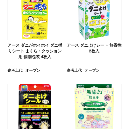
アース ダニがホイホイ ダニ捕
アース ダニよけシート 無香性
りシート まくら・クッション
2枚入
用 個別包装 4枚入
参考上代
オープン
参考上代
オープン