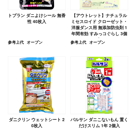
トプラン ダニよけシール 無香
【アウトレット】ナチュラル
性 40枚入
ミセスロイド クローゼット・
洋服ダンス用 無添加防虫剤 1
年間有効 すみっコぐらし 3個
入
参考上代
オープン
参考上代
オープン
ダニクリン ウェットシート 2
バルサン ダニこないもん 置く
0枚入
だけスリム 1年 2個入