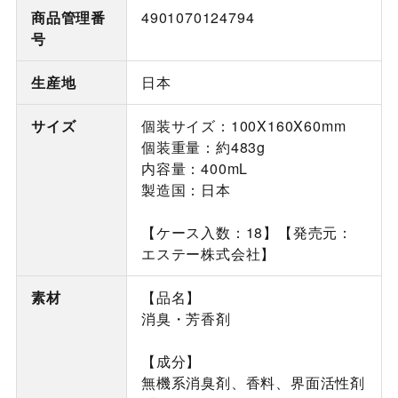
商品管理番
4901070124794
号
生産地
日本
サイズ
個装サイズ：100X160X60mm
個装重量：約483g
内容量：400mL
製造国：日本
【ケース入数：18】【発売元：
エステー株式会社】
素材
【品名】
消臭・芳香剤
【成分】
無機系消臭剤、香料、界面活性剤