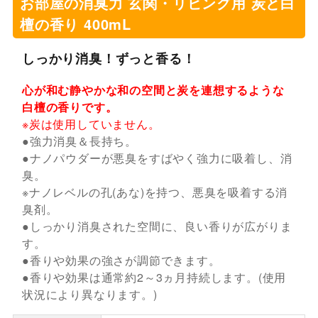
お部屋の消臭力 玄関・リビング用 炭と白
檀の香り 400mL
しっかり消臭！ずっと香る！
心が和む静やかな和の空間と炭を連想するような
白檀の香りです。
※炭は使用していません。
●強力消臭＆長持ち。
●ナノパウダーが悪臭をすばやく強力に吸着し、消
臭。
※ナノレベルの孔(あな)を持つ、悪臭を吸着する消
臭剤。
●しっかり消臭された空間に、良い香りが広がりま
す。
●香りや効果の強さが調節できます。
●香りや効果は通常約2～3ヵ月持続します。(使用
状況により異なります。)