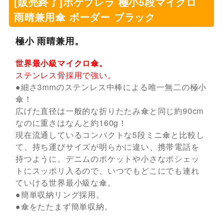
[販売終了]ポケブレラ 極小5段マイクロ
雨晴兼用傘 ボーダー ブラック
極小 雨晴兼用。
世界最小級マイクロ傘。
ステンレス骨採用で強い。
●細さ3mmのステンレス中棒による唯一無二の極小
傘！
広げた直径は一般的な折りたたみ傘と同じ約90cm
なのに重さはなんと約160g！
現在流通しているコンパクトな5段ミニ傘と比較し
て、持ち運びサイズが明らかに違い、携帯電話を
持つように、デニムのポケットや小さなポシェッ
トにスッポリ入るので、いつでもどこにでも連れ
ていける世界最小級な傘。
●簡単収納リング採用。
●傘をたたまず簡単収納。