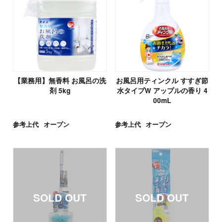
【業務用】無香料 お風呂の洗
お風呂用ティンクル すすぎ節
剤 5kg
水タイプW アップルの香り 4
00mL
参考上代
オープン
参考上代
オープン