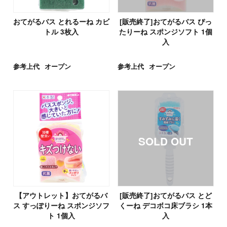
おてがるバス とれるーね カビ
[販売終了]おてがるバス ぴっ
トル 3枚入
たりーね スポンジソフト 1個
入
参考上代
オープン
参考上代
オープン
【アウトレット】おてがるバ
[販売終了]おてがるバス とど
ス すっぽりーね スポンジソフ
くーね デコボコ床ブラシ 1本
ト 1個入
入