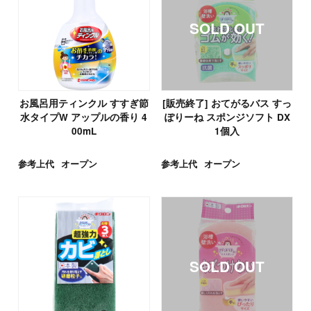
お風呂用ティンクル すすぎ節
[販売終了] おてがるバス すっ
水タイプW アップルの香り 4
ぽりーね スポンジソフト DX
00mL
1個入
参考上代
オープン
参考上代
オープン