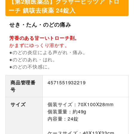
【第2類医薬品】クラサービッツア トロ
ーチ 鎮咳去痰薬 24錠入
せき・たん・のどの痛み
芳香のある甘ーいトローチ剤。
かまずにゆっくり溶かす。
●のどの炎症による声がれ・痛み。
●のどのあれ・はれ。
●のどの不快感に。
商品管理番
4571551932219
号
サイズ
個装サイズ：70X100X28mm
個装重量：約49g
内容量：24錠
ケースサイズ：40X13X33cm