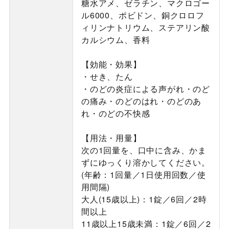
糖水アメ、ゼラチン、マクロゴー
ル6000、ポビドン、銅クロロフ
ィリンナトリウム、ステアリン酸
カルシウム、香料
【効能・効果】
・せき、たん
・のどの炎症による声がれ・のど
の痛み・のどのはれ・のどのあ
れ・のどの不快感
【用法・用量】
次の1回量を、口中に含み、かま
ずにゆっくり溶かしてください。
(年齢：1回量／1日使用回数／使
用間隔)
大人(15歳以上)：1錠／6回／2時
間以上
11歳以上15歳未満：1錠／6回／2