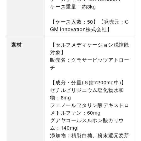
ケース重量：約3kg
【ケース入数：50】【発売元：C
GM Innovation株式会社】
素材
【セルフメディケーション税控除
対象】
販売名：クラサービッツアトロー
チ
【成分・分量(６錠7200mg中)】
セチルピリジニウム塩化物水和
物：6mg
フェノールフタリン酸デキストロ
メトルファン：60mg
グアヤコールスルホン酸カリウ
ム：140mg
添加物：精製白糖、粉末還元麦芽