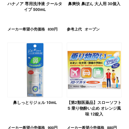
ハナノア 専用洗浄液 クールタ
鼻爽快 鼻ぽん 大人用 30個入
イプ 500mL
メーカー希望小売価格
830円
参考上代
オープン
鼻しっとりジェル 10mL
【第2類医薬品】スローソフト
S 乗り物酔い止め オレンジ風
味 12錠入
メーカー希望小売価格
900円
メーカー希望小売価格
880円