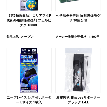
【第2類医薬品】コリアフタF
へそ温灸器専用 固形無煙モグ
B液 外用鎮痛消炎剤 フェルビ
サ 30回分包
ナク 100mL
参考上代
オープン
メーカー希望小売価格
1,500円
ニーブレイス ひざ用サポータ
皮膚感覚 腰naossサポーター
ー Lサイズ 1枚入
ブラック L-LL