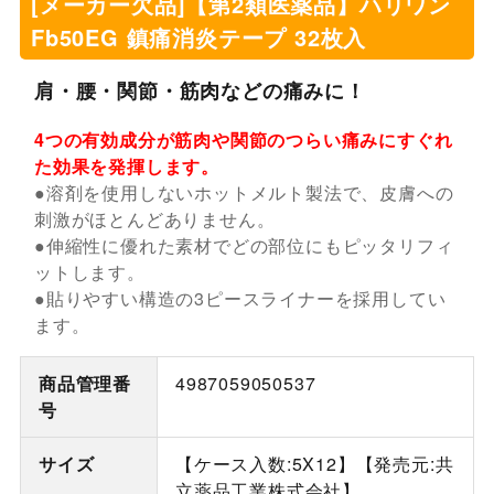
[メーカー欠品]【第2類医薬品】ハリワン
Fb50EG 鎮痛消炎テープ 32枚入
肩・腰・関節・筋肉などの痛みに！
4つの有効成分が筋肉や関節のつらい痛みにすぐれ
た効果を発揮します。
●溶剤を使用しないホットメルト製法で、皮膚への
刺激がほとんどありません。
●伸縮性に優れた素材でどの部位にもピッタリフィ
ットします。
●貼りやすい構造の3ピースライナーを採用してい
ます。
商品管理番
4987059050537
号
サイズ
【ケース入数:5X12】【発売元:共
立薬品工業株式会社】