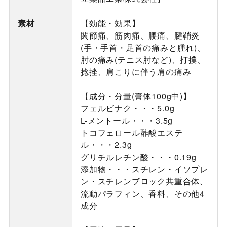
素材
【効能・効果】
関節痛、筋肉痛、腰痛、腱鞘炎
(手・手首・足首の痛みと腫れ)、
肘の痛み(テニス肘など)、打撲、
捻挫、肩こりに伴う肩の痛み
【成分・分量(膏体100g中)】
フェルビナク・・・5.0g
L-メントール・・・3.5g
トコフェロール酢酸エステ
ル・・・2.3g
グリチルレチン酸・・・0.19g
添加物・・・スチレン・イソプレ
ン・スチレンブロック共重合体、
流動パラフィン、香料、その他4
成分