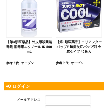
【第3類医薬品】外皮用殺菌消
【第3類医薬品】コリアフター
毒剤 消毒用エタノール IK 500
パップF 鎮痛炎症パップ剤 冷
mL
感タイプ 40枚入
参考上代
オープン
参考上代
オープン
ログイン
メールアドレス