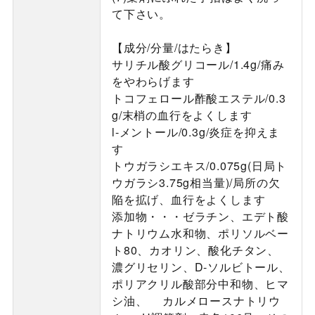
て下さい。
【成分/分量/はたらき】
サリチル酸グリコール/1.4g/痛み
をやわらげます
トコフェロール酢酸エステル/0.3
g/末梢の血行をよくします
l-メントール/0.3g/炎症を抑えま
す
トウガラシエキス/0.075g(日局ト
ウガラシ3.75g相当量)/局所の欠
陥を拡げ、血行をよくします
添加物・・・ゼラチン、エデト酸
ナトリウム水和物、ポリソルベー
ト80、カオリン、酸化チタン、
濃グリセリン、D-ソルビトール、
ポリアクリル酸部分中和物、ヒマ
シ油、 カルメロースナトリウ