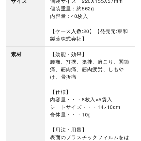
サイズ
個装サイズ：220X155X57mm
個装重量：約562g
内容量：40枚入
【ケース入数:20】【発売元:東和
製薬株式会社】
素材
【効能・効果】
腰痛、打撲、捻挫、肩こり、関節
痛、筋肉痛、筋肉疲労、しもや
け、骨折痛
【仕様】
内容量・・・8枚入×5袋入
シートサイズ・・・14×10cm
膏体量・・・10g
【用法・用量】
表面のプラスチックフィルムをは