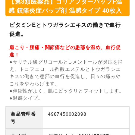
【第3類医薬品】コリアフターパップF温
感 鎮痛炎症パップ剤 温感タイプ 40枚入
ビタミンEとトウガラシエキスの働きで血行
促進。
肩こり・腰痛・関節痛などの患部を温め、血行促
進！
●サリチル酸グリコールとL-メントールが炎症を抑
え、トコフェロール酢酸エステルとトウガラシエ
キスの働きで患部の血行を促進し、日々の痛みや
こりをやわらげます。
●伸縮性がよく、肌にピッタリとフィットします。
●温感タイプ。
商品管理番
4987450002098
号