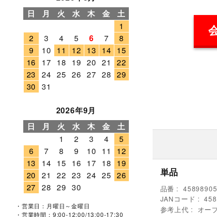
日
月
火
水
木
金
土
1
2
3
4
5
6
7
8
9
10
11
12
13
14
15
16
17
18
19
20
21
22
23
24
25
26
27
28
29
30
31
2026年9月
日
月
火
水
木
金
土
1
2
3
4
5
6
7
8
9
10
11
12
13
14
15
16
17
18
19
単品
20
21
22
23
24
25
26
27
28
29
30
品番
4589890
JANコード
458
・営業日：月曜日～金曜日
参考上代
オー
・営業時間：9:00-12:00/13:00-17:30