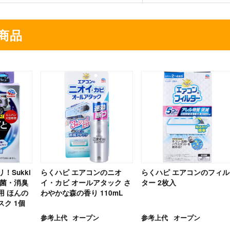
商品
！Sukki
らくハピ エアコンのニオ
らくハピ エアコンのフィル
除菌・消臭
イ・カビ オールアタック さ
ター 2枚入
用 ほんの
わやかな森の香り 110mL
ク 1個
参考上代
オープン
参考上代
オープン