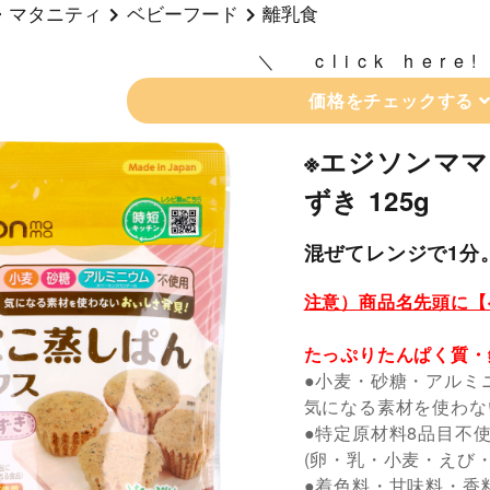
・マタニティ
ベビーフード
離乳食
click here!
価格をチェックする
※エジソンママ
ずき 125g
混ぜてレンジで1分
注意）商品名先頭に【
たっぷりたんぱく質・
●小麦・砂糖・アルミ
気になる素材を使わな
●特定原材料8品目不
(卵・乳・小麦・えび
●着色料・甘味料・香