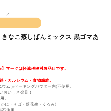
 きなこ蒸しぱんミックス 黒ゴマあ
。
※】マークは軽減税率対象品目です。
鉄・カルシウム・食物繊維。
ニウム(※ベーキングパウダー内)不使用。
いおいしさ発見！
使用。
・かに・そば・落花生・くるみ)
料不使用。