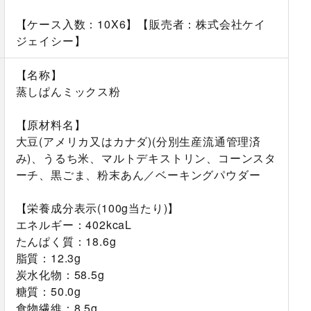
【ケース入数：10X6】【販売者：株式会社ケイ
ジェイシー】
【名称】
蒸しぱんミックス粉
【原材料名】
大豆(アメリカ又はカナダ)(分別生産流通管理済
み)、うるち米、マルトデキストリン、コーンスタ
ーチ、黒ごま、粉末あん／ベーキングパウダー
【栄養成分表示(100g当たり)】
エネルギー：402kcaL
たんぱく質：18.6g
脂質：12.3g
炭水化物：58.5g
糖質：50.0g
食物繊維：8.5g