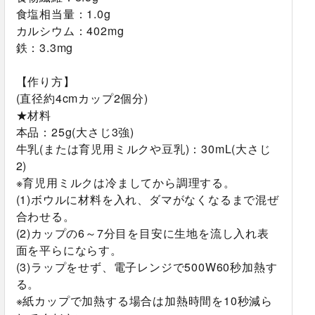
食塩相当量：1.0g
カルシウム：402mg
鉄：3.3mg
【作り方】
(直径約4cmカップ2個分)
★材料
本品：25g(大さじ3強)
牛乳(または育児用ミルクや豆乳)：30mL(大さじ
2)
※育児用ミルクは冷ましてから調理する。
(1)ボウルに材料を入れ、ダマがなくなるまで混ぜ
合わせる。
(2)カップの6～7分目を目安に生地を流し入れ表
面を平らにならす。
(3)ラップをせず、電子レンジで500W60秒加熱す
る。
※紙カップで加熱する場合は加熱時間を10秒減ら