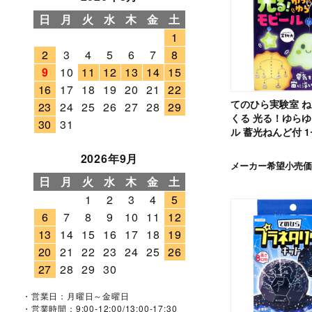
日
月
火
水
木
金
土
1
2
3
4
5
6
7
8
9
10
11
12
13
14
15
16
17
18
19
20
21
22
てのひら実験室 
23
24
25
26
27
28
29
くる 光る！ゆら
30
31
ル 蓄光ねんど付 
2026年9月
メーカー希望小売価
日
月
火
水
木
金
土
1
2
3
4
5
6
7
8
9
10
11
12
13
14
15
16
17
18
19
20
21
22
23
24
25
26
27
28
29
30
・営業日：月曜日～金曜日
・営業時間：9:00-12:00/13:00-17:30