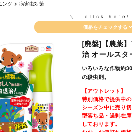
ニング
病害虫対策
click here!
価格をチェックする
[廃盤]【農薬
治 オールスター
いろいろな作物約3
の殺虫剤。
【アウトレット】
特別価格で提供中の
シーズン中に売り切
型落ち品・過剰在庫
しております。