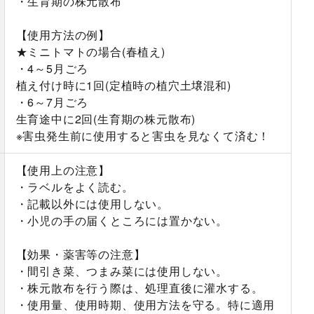
・生育期の株元散布
【使用方法の例】
★ミニトマトの場合(春植え)
・4～5月ごろ
植え付け時に1回(定植時の植穴土壌混和)
・6～7月ごろ
生育途中に2回(生育期の株元散布)
※害虫発生前に使用すると害虫を見なくて済む！
【使用上の注意】
・ラベルをよく読む。
・記載以外には使用しない。
・小児の手の届くところには置かない。
【効果・薬害等の注意】
・間引き菜、つまみ菜には使用しない。
・株元散布を行う際は、処理直後に灌水する。
・使用量、使用時期、使用方法を守る。特に適用