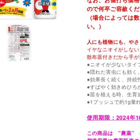
なお、お値打ち価格
ので何卒ご容赦くだ
（場合によっては数
い。）
人にも植物にも、やさ
イヤなニオイがしない
散布器付きだから手が
●ニオイが少ないタイ
●隠れた害虫にも効く
●効果長く続く、持続
●すばやく効きめひろ
●苗を植える時、生育
●1プッシュで約1g
使用期限：2024年1
この商品は ”農薬”