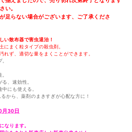
で揃えましたので、売り切れ次第終了となります
さい。
が足らない場合がございます、ご了承くださ
しい散布器で害虫退治！
土にまく粒タイプの殺虫剤。
汚れず、適切な量をまくことができます。
プ。
。
性。
がる、速効性。
途中にも使える。
量れるから、薬剤のまきすぎが心配な方に！
0月30日
 になります。