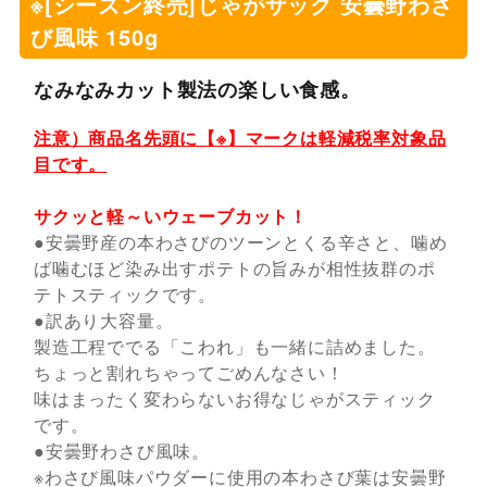
※[シーズン終売]じゃがザック 安曇野わさ
び風味 150g
なみなみカット製法の楽しい食感。
注意）商品名先頭に【※】マークは軽減税率対象品
目です。
サクッと軽～いウェーブカット！
●安曇野産の本わさびのツーンとくる辛さと、噛め
ば噛むほど染み出すポテトの旨みが相性抜群のポ
テトスティックです。
●訳あり大容量。
製造工程ででる「こわれ」も一緒に詰めました。
ちょっと割れちゃってごめんなさい！
味はまったく変わらないお得なじゃがスティック
です。
●安曇野わさび風味。
※わさび風味パウダーに使用の本わさび葉は安曇野