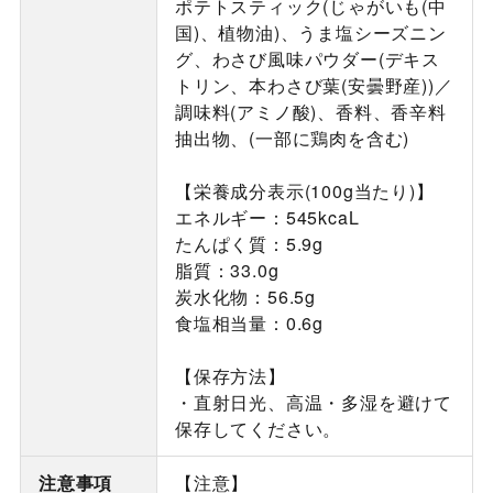
ポテトスティック(じゃがいも(中
国)、植物油)、うま塩シーズニン
グ、わさび風味パウダー(デキス
トリン、本わさび葉(安曇野産))／
調味料(アミノ酸)、香料、香辛料
抽出物、(一部に鶏肉を含む)
【栄養成分表示(100g当たり)】
エネルギー：545kcaL
たんぱく質：5.9g
脂質：33.0g
炭水化物：56.5g
食塩相当量：0.6g
【保存方法】
・直射日光、高温・多湿を避けて
保存してください。
注意事項
【注意】