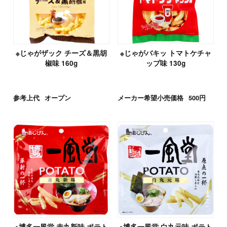
※じゃがザック チーズ＆黒胡
※じゃがバキッ トマトケチャ
椒味 160g
ップ味 130g
参考上代
オープン
メーカー希望小売価格
500円
※博多一風堂 赤丸新味 ポテト
※博多一風堂 白丸元味 ポテト