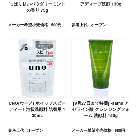
っぱり甘いパウダリーミント
アディープ洗顔 130g
の香り 75g
メーカー希望小売価格
500円
参考上代
オープン
UNO(ウーノ) ホイップスピー
[9月27日まで特価]i-samu ア
ディー f 泡状洗顔料 詰替用 1
ゼライン酸 クレンジングフォ
30mL
ーム 洗顔料 150g
参考上代
オープン
メーカー希望小売価格
980円