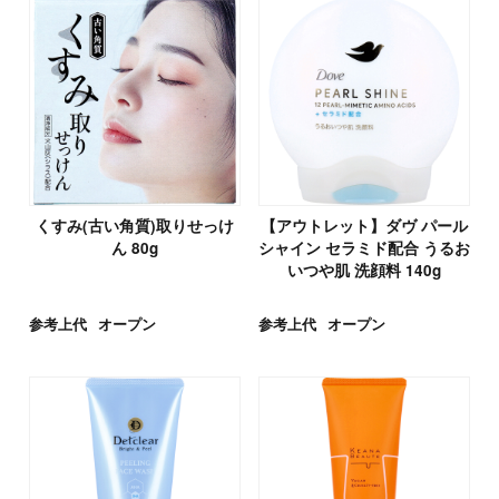
くすみ(古い角質)取りせっけ
【アウトレット】ダヴ パール
ん 80g
シャイン セラミド配合 うるお
いつや肌 洗顔料 140g
参考上代
オープン
参考上代
オープン