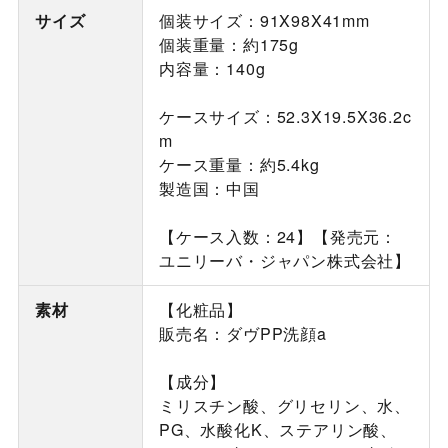
サイズ
個装サイズ：91X98X41mm
個装重量：約175g
内容量：140g
ケースサイズ：52.3X19.5X36.2c
m
ケース重量：約5.4kg
製造国：中国
【ケース入数：24】【発売元：
ユニリーバ・ジャパン株式会社】
素材
【化粧品】
販売名：ダヴPP洗顔a
【成分】
ミリスチン酸、グリセリン、水、
PG、水酸化K、ステアリン酸、