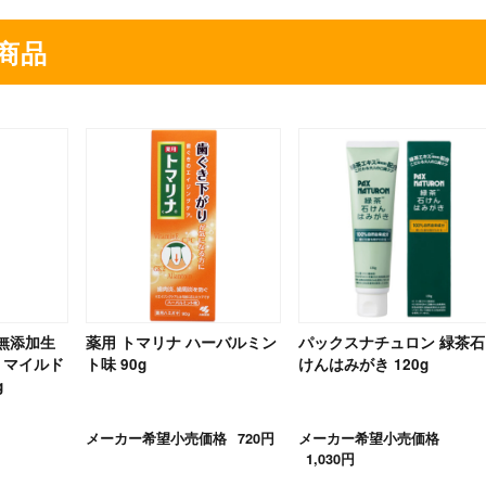
商品
無添加生
薬用 トマリナ ハーバルミン
パックスナチュロン 緑茶石
 マイルド
ト味 90g
けんはみがき 120g
g
メーカー希望小売価格
720円
メーカー希望小売価格
1,030円