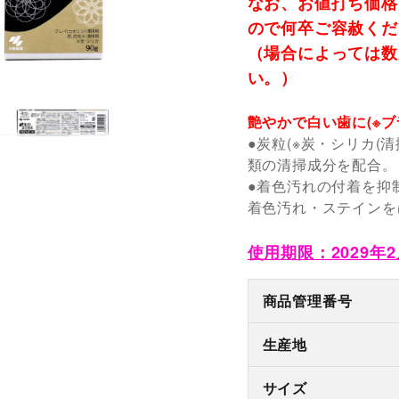
なお、お値打ち価格
ので何卒ご容赦くだ
（場合によっては数
い。）
艶やかで白い歯に(※ブ
●炭粒(※炭・シリカ(清
類の清掃成分を配合。
●着色汚れの付着を抑
着色汚れ・ステインを
使用期限：2029年2
商品管理番号
生産地
サイズ