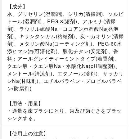
【成分】
水、グリセリン(湿潤剤)、シリカ(清掃剤)、ソルビ
トール(湿潤剤)、PEG-8(溶剤)、アルミナ(清掃
剤)、ラウリル硫酸Na・ココアンホ酢酸Na(発泡
剤)、キサンタンガム(粘結剤)、炭・カオリン(清掃
剤)、メタリン酸Na(コーティング剤)、PEG-60水
添ヒマシ油(可溶化剤)、酸化チタン(安定剤)、香
料：アールグレイティーミントタイプ(着香剤)、
クエン酸・クエン酸Na・水酸化Na(pH調整剤)、
メントール(清涼剤)、エタノール(溶剤)、サッカリ
ンNa(甘味剤)、エチルパラベン・プロピルパラベ
ン(防腐剤)
【用法・用量】
・適量を歯ブラシにとり、歯及び歯ぐきをブラッ
シングする。
【使用上の注意】