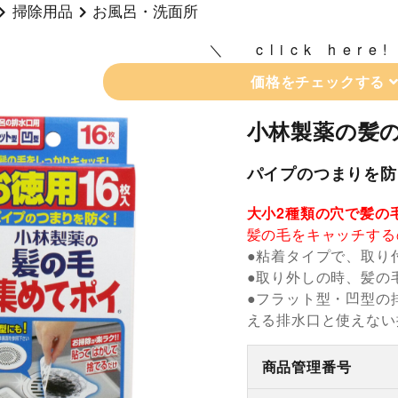
掃除用品
お風呂・洗面所
click here!
価格をチェックする
小林製薬の髪の
パイプのつまりを防
大小2種類の穴で髪の
髪の毛をキャッチする
●粘着タイプで、取り
●取り外しの時、髪の
●フラット型・凹型の
える排水口と使えない
商品管理番号