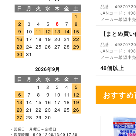
品番
4987072
日
月
火
水
木
金
土
JANコード
498
1
メーカー希望小
2
3
4
5
6
7
8
9
10
11
12
13
14
15
【まとめ買い
16
17
18
19
20
21
22
品番
4987072
23
24
25
26
27
28
29
JANコード
498
30
31
メーカー希望小
48個以上
2026年9月
日
月
火
水
木
金
土
1
2
3
4
5
おすすめ
6
7
8
9
10
11
12
13
14
15
16
17
18
19
20
21
22
23
24
25
26
27
28
29
30
・営業日：月曜日～金曜日
・営業時間：9:00-12:00/13:00-17:30