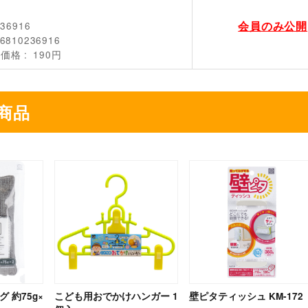
会員のみ公開
236916
6810236916
売価格
190円
商品
 約75g×
こども用おでかけハンガー 1
壁ピタティッシュ KM-172