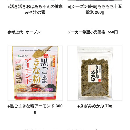
※活き活きおばあちゃんの健康
※[シーズン終売]もちもち十五
みそ汁の素
穀米 280g
参考上代
オープン
メーカー希望小売価格
550円
※黒ごまきな粉アーモンド 300
※きざみめかぶ 70g
g