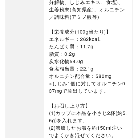
分解物、しじみエキス、食塩)、
生姜粉末(高知県産)、オルニチン
／調味料(アミノ酸等)
【栄養成分(100g当たり)】
エネルギー：262kcaL
たんぱく質：11.7g
脂質：0.2g
炭水化物54.0g
食塩相当量：22.1g
オルニチン配合量：580mg
※しじみ1個に対してオルニチン0.
37mgで算出しています。
【お召し上り方】
(1)カップに本品を小さじ2杯(約5.
5g)を入れます。
(2)沸騰したお湯を約150ml注い
でよくかき混ぜてください。