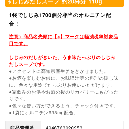
※しじみだしスープ 約20杯分 110g
1袋でしじみ1700個分相当のオルニチン配
合！
注意）商品名先頭に【※】マークは軽減税率対象品
目です。
しじみのだしがきいた、うま味たっぷりのしじみ
だしスープです。
●アクセントに高知県産生姜をきかせました。
●お酒を楽しむお供に、お味噌汁等の料理の隠し味
に、色々な用途でたっぷりお使いいただけます。
●家飲みのお供やお酒の後のリカバリーにもぴった
りです。
●色々な使い方ができるよう、チャック付きです。
●1袋にオルニチン638mg配合。
商品管理番
4946763020953