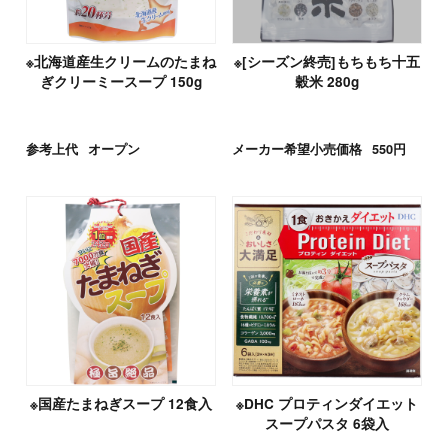
※北海道産生クリームのたまね
※[シーズン終売]もちもち十五
ぎクリーミースープ 150g
穀米 280g
参考上代
オープン
メーカー希望小売価格
550円
※国産たまねぎスープ 12食入
※DHC プロティンダイエット
スープパスタ 6袋入