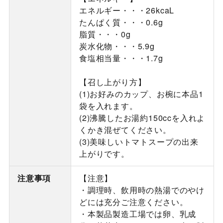
エネルギー・・・26kcaL
たんぱく質・・・0.6g
脂質・・・0g
炭水化物・・・5.9g
食塩相当量・・・1.7g
【召し上がり方】
(1)お好みのカップ、お椀に本品1
袋を入れます。
(2)沸騰したお湯約150ccを入れよ
くかき混ぜてください。
(3)美味しいトマトスープの出来
上がりです。
注意事項
【注意】
・調理時、飲用時の熱湯でのやけ
どには充分ご注意ください。
・本製品製造工場では卵、乳成