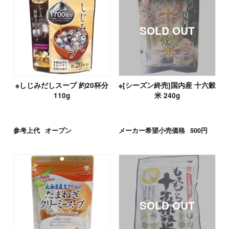
※しじみだしスープ 約20杯分
※[シーズン終売]国内産 十六穀
110g
米 240g
参考上代
オープン
メーカー希望小売価格
500円