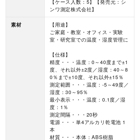
【ケース入数：5】【発売元：シ
ンワ測定株式会社】
素材
【用途】
ご家庭・教室・オフィス・実験
室・研究室での温度・湿度管理に
【仕様】
精度・・・温度：0～40度まで±1
度、それ以外±2度／湿度：40～8
0％まで±10度、それ以外±15％
測定範囲・・・温度：-5～49度／
湿度：30～95％
最小表示・・・温度：0.1度／湿
度：1％
測定間隔・・・20秒
電源・・・単4アルカリ乾電池 1
本
材質・・・本体：ABS樹脂