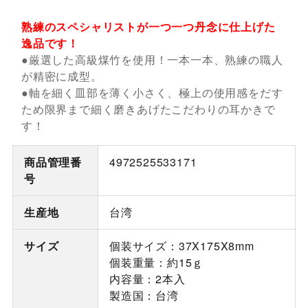
熟練のスペシャリストが一つ一つ丹念に仕上げた
逸品です！
●厳選した高級煤竹を使用！一本一本、熟練の職人
が精密に成型。
●軸を細く皿部を薄く小さく、極上の使用感をだす
ため限界まで細く磨きあげたこだわりの耳かきで
す！
商品管理番
4972525533171
号
生産地
台湾
サイズ
個装サイズ：37X175X8mm
個装重量：約15ｇ
内容量：2本入
製造国：台湾