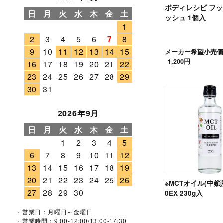
ボディレシピ フ
日
月
火
水
木
金
土
ッシュ 1個入
1
2
3
4
5
6
7
8
9
10
11
12
13
14
15
メーカー希望小売価
1,200円
16
17
18
19
20
21
22
23
24
25
26
27
28
29
30
31
2026年9月
日
月
火
水
木
金
土
1
2
3
4
5
6
7
8
9
10
11
12
13
14
15
16
17
18
19
20
21
22
23
24
25
26
※MCTオイル(中鎖
27
28
29
30
0EX 230g入
・営業日：月曜日～金曜日
・営業時間：9:00-12:00/13:00-17:30