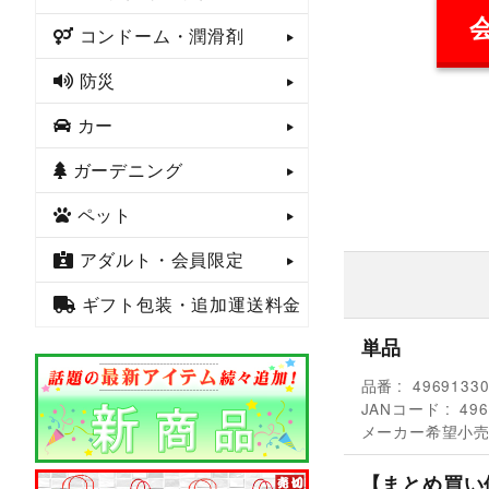
コンドーム・潤滑剤
防災
カー
ガーデニング
ペット
アダルト・会員限定
ギフト包装・追加運送料金
単品
品番
4969133
JANコード
496
メーカー希望小
【まとめ買い