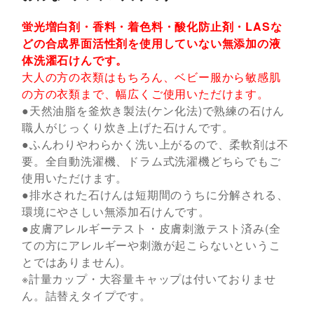
蛍光増白剤・香料・着色料・酸化防止剤・LASな
どの合成界面活性剤を使用していない無添加の液
体洗濯石けんです。
大人の方の衣類はもちろん、ベビー服から敏感肌
の方の衣類まで、幅広くご使用いただけます。
●天然油脂を釜炊き製法(ケン化法)で熟練の石けん
職人がじっくり炊き上げた石けんです。
●ふんわりやわらかく洗い上がるので、柔軟剤は不
要。全自動洗濯機、ドラム式洗濯機どちらでもご
使用いただけます。
●排水された石けんは短期間のうちに分解される、
環境にやさしい無添加石けんです。
●皮膚アレルギーテスト・皮膚刺激テスト済み(全
ての方にアレルギーや刺激が起こらないというこ
とではありません)。
※計量カップ・大容量キャップは付いておりませ
ん。詰替えタイプです。