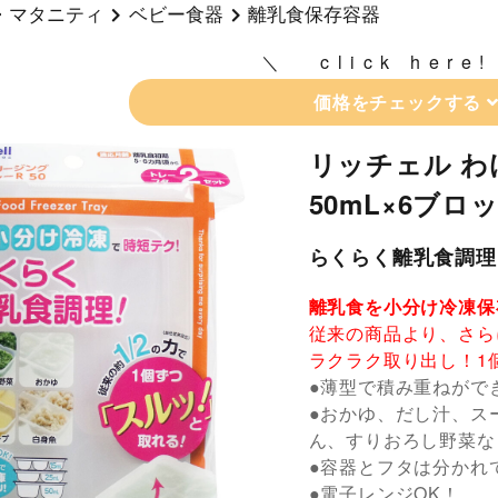
・マタニティ
ベビー食器
離乳食保存容器
click here!
価格をチェックする
リッチェル 
50mL×6ブロ
らくらく離乳食調理
離乳食を小分け冷凍保
従来の商品より、さら
ラクラク取り出し！1
●薄型で積み重ねがで
●おかゆ、だし汁、ス
ん、すりおろし野菜な
●容器とフタは分かれ
●電子レンジOK！