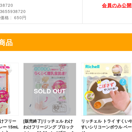
会員のみ公開
938720
3655938720
売価格
650円
商品
わけフリー
[販売終了]リッチェル わけ
リッチェル トライ すくい
ー 15mL
わけフリージング ブロック
すいシリコーンボウル ベー