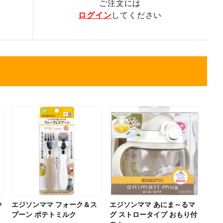
ご注文には
ログイン
してください
や
エジソンママ フォーク＆ス
エジソンママ あにま～るマ
プーン ポテトミルク
グ ストロータイプ おもり付