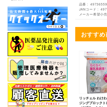
品番
4973655
JANコード
497
メーカー希望小
おすすめ
リッチェル わけ
ジングブロックトレ