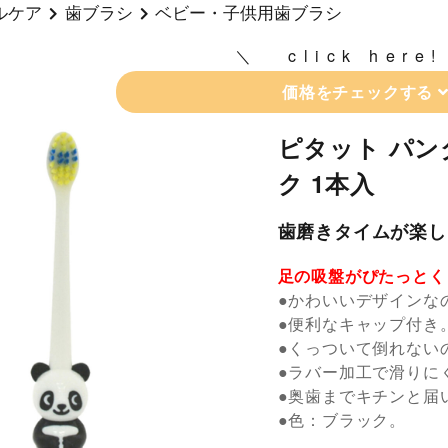
ルケア
歯ブラシ
ベビー・子供用歯ブラシ
click here!
価格をチェックする
ピタット パン
ク 1本入
歯磨きタイムが楽し
足の吸盤がぴたっとく
●かわいいデザインな
●便利なキャップ付き
●くっついて倒れない
●ラバー加工で滑りに
●奥歯までキチンと届
●色：ブラック。