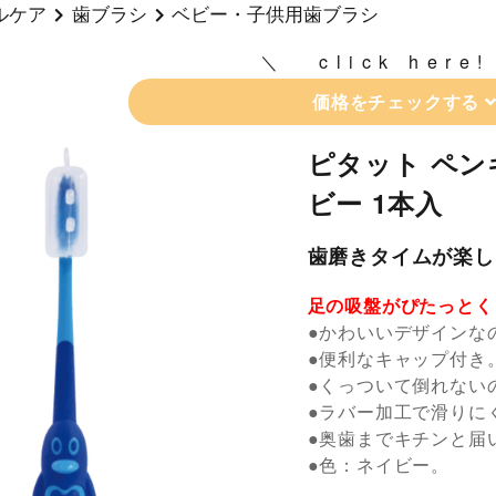
ルケア
歯ブラシ
ベビー・子供用歯ブラシ
click here!
価格をチェックする
ピタット ペン
ビー 1本入
歯磨きタイムが楽し
足の吸盤がぴたっとく
●かわいいデザインな
●便利なキャップ付き
●くっついて倒れない
●ラバー加工で滑りに
●奥歯までキチンと届
●色：ネイビー。