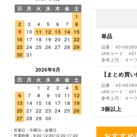
日
月
火
水
木
金
土
1
2
3
4
5
6
7
8
9
10
11
12
13
14
15
単品
16
17
18
19
20
21
22
23
24
25
26
27
28
29
品番
4516638
JANコード
451
30
31
参考上代
オー
2026年9月
【まとめ買い
日
月
火
水
木
金
土
品番
4516638
1
2
3
4
5
JANコード
451
6
7
8
9
10
11
12
参考上代
オー
13
14
15
16
17
18
19
3個以上
20
21
22
23
24
25
26
27
28
29
30
・営業日：月曜日～金曜日
おすすめ
・営業時間：9:00-12:00/13:00-17:30