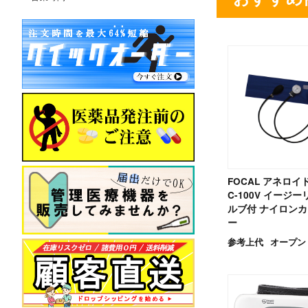
FOCAL アネロイ
C-100V イージ
ルブ付 ナイロンカ
ー
参考上代
オープン