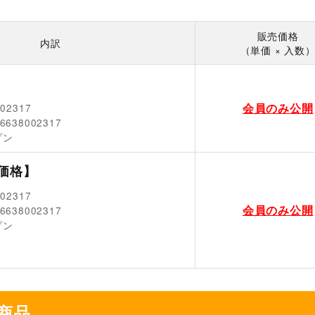
販売価格
内訳
（単価 × 入数
会員のみ公開
002317
6638002317
プン
価格】
002317
会員のみ公開
6638002317
プン
商品