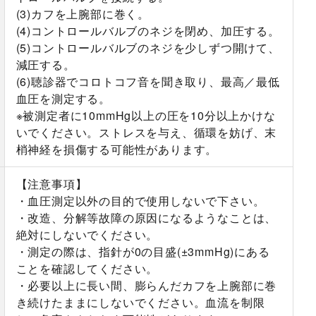
(3)カフを上腕部に巻く。
(4)コントロールバルブのネジを閉め、加圧する。
(5)コントロールバルブのネジを少しずつ開けて、
減圧する。
(6)聴診器でコロトコフ音を聞き取り、最高／最低
血圧を測定する。
※被測定者に10mmHg以上の圧を10分以上かけな
いでください。ストレスを与え、循環を妨げ、末
梢神経を損傷する可能性があります。
【注意事項】
・血圧測定以外の目的で使用しないで下さい。
・改造、分解等故障の原因になるようなことは、
絶対にしないでください。
・測定の際は、指針が0の目盛(±3mmHg)にある
ことを確認してください。
・必要以上に長い間、膨らんだカフを上腕部に巻
き続けたままにしないでください。血流を制限