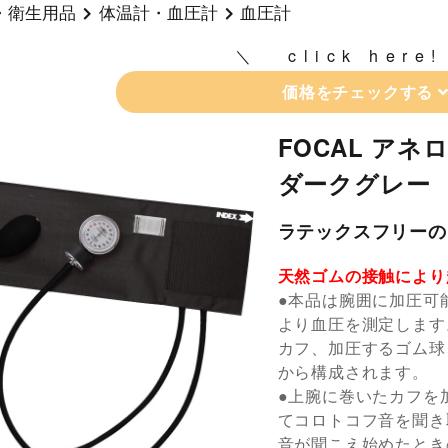
・衛生用品
体温計・血圧計
血圧計
click here!
価格をチェックする
FOCAL アネ
ダークグレー
ラテックスフリーの
天然ゴムの接触により
●本品は腕囲に加圧可
より血圧を測定します
カフ、加圧するゴム球
から構成されます。
●上腕に巻いたカフを
てコロトコフ音を聞き
音が聞こえ始めたとき