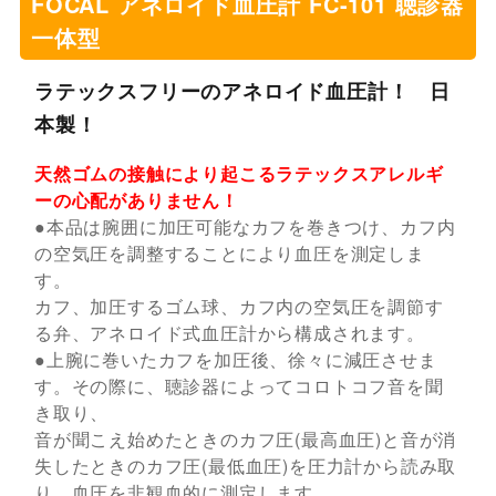
FOCAL アネロイド血圧計 FC-101 聴診器
一体型
ラテックスフリーのアネロイド血圧計！ 日
本製！
天然ゴムの接触により起こるラテックスアレルギ
ーの心配がありません！
●本品は腕囲に加圧可能なカフを巻きつけ、カフ内
の空気圧を調整することにより血圧を測定しま
す。
カフ、加圧するゴム球、カフ内の空気圧を調節す
る弁、アネロイド式血圧計から構成されます。
●上腕に巻いたカフを加圧後、徐々に減圧させま
す。その際に、聴診器によってコロトコフ音を聞
き取り、
音が聞こえ始めたときのカフ圧(最高血圧)と音が消
失したときのカフ圧(最低血圧)を圧力計から読み取
り、血圧を非観血的に測定します。