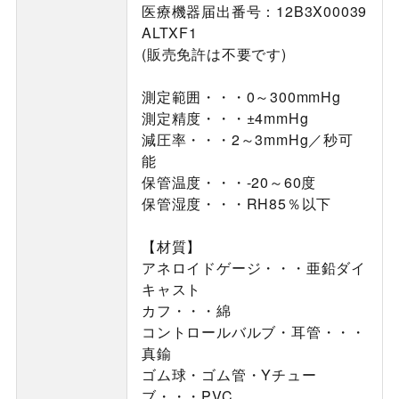
医療機器届出番号：12B3X00039
ALTXF1
(販売免許は不要です)
測定範囲・・・0～300mmHg
測定精度・・・±4mmHg
減圧率・・・2～3mmHg／秒可
能
保管温度・・・-20～60度
保管湿度・・・RH85％以下
【材質】
アネロイドゲージ・・・亜鉛ダイ
キャスト
カフ・・・綿
コントロールバルブ・耳管・・・
真鍮
ゴム球・ゴム管・Yチュー
ブ・・・PVC