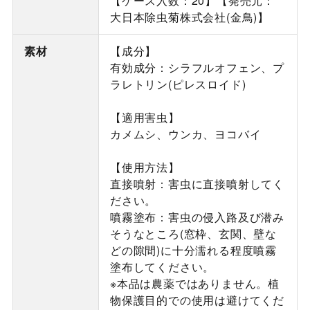
【ケース入数：20】【発売元：
大日本除虫菊株式会社(金鳥)】
素材
【成分】
有効成分：シラフルオフェン、プ
ラレトリン(ピレスロイド)
【適用害虫】
カメムシ、ウンカ、ヨコバイ
【使用方法】
直接噴射：害虫に直接噴射してく
ださい。
噴霧塗布：害虫の侵入路及び潜み
そうなところ(窓枠、玄関、壁な
どの隙間)に十分濡れる程度噴霧
塗布してください。
※本品は農薬ではありません。植
物保護目的での使用は避けてくだ