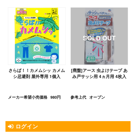
さらば！！カメムシッ カメム
[廃盤]アース 虫よけテープ あ
シ忌避剤 屋外専用 1個入
み戸サッシ用 4ヵ月用 4枚入
メーカー希望小売価格
980円
参考上代
オープン
ログイン