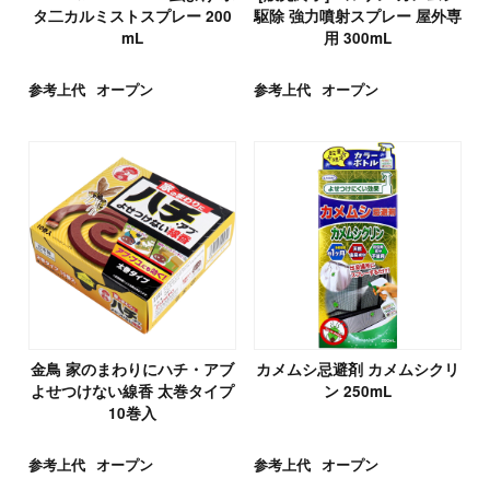
タ二カルミストスプレー 200
駆除 強力噴射スプレー 屋外専
mL
用 300mL
参考上代
オープン
参考上代
オープン
金鳥 家のまわりにハチ・アブ
カメムシ忌避剤 カメムシクリ
よせつけない線香 太巻タイプ
ン 250mL
10巻入
参考上代
オープン
参考上代
オープン