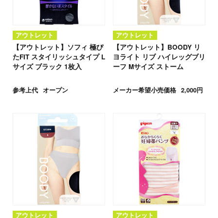
アウトレット
アウトレット
【アウトレット】ソフィ 極ぴ
【アウトレット】BOODY リ
たFIT スタイリッシュタイプ L
ヨライト リブ ハイレッグブリ
サイズ ブラック 1枚入
ーフ Mサイズ ストーム
参考上代
オープン
メーカー希望小売価格
2,000円
アウトレット
アウトレット