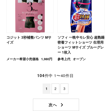
コジット 3秒補整パンツ Mサ
ソフィ 一晩中モレ安心 超熟睡
イズ
密着フィットショーツ 生理用
ショーツ Mサイズ ブルーグレ
ー 1枚入
メーカー希望小売価格
1,980円
参考上代
オープン
104
件中 1〜40件目
2
3
1