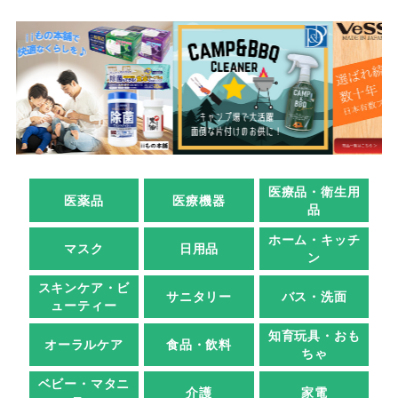
医療品・衛生用
医薬品
医療機器
品
ホーム・キッチ
マスク
日用品
ン
スキンケア・ビ
サニタリー
バス・洗面
ューティー
知育玩具・おも
オーラルケア
食品・飲料
ちゃ
ベビー・マタニ
介護
家電