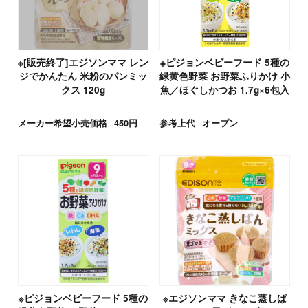
※[販売終了]エジソンママ レン
※ピジョンベビーフード 5種の
ジでかんたん 米粉のパンミッ
緑黄色野菜 お野菜ふりかけ 小
クス 120g
魚／ほぐしかつお 1.7g×6包入
メーカー希望小売価格
450円
参考上代
オープン
※ピジョンベビーフード 5種の
※エジソンママ きなこ蒸しぱ