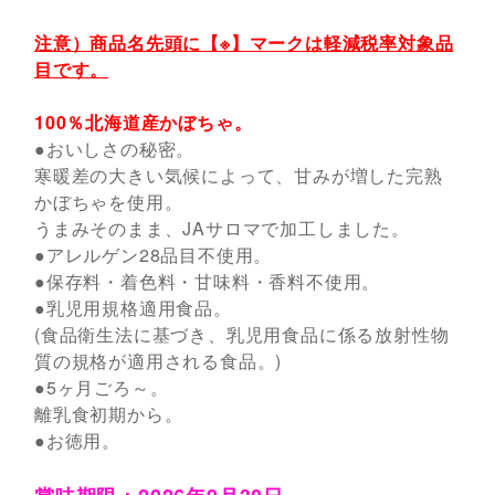
注意）商品名先頭に【※】マークは軽減税率対象品
目です。
100％北海道産かぼちゃ。
●おいしさの秘密。
寒暖差の大きい気候によって、甘みが増した完熟
かぼちゃを使用。
うまみそのまま、JAサロマで加工しました。
●アレルゲン28品目不使用。
●保存料・着色料・甘味料・香料不使用。
●乳児用規格適用食品。
(食品衛生法に基づき、乳児用食品に係る放射性物
質の規格が適用される食品。)
●5ヶ月ごろ～。
離乳食初期から。
●お徳用。