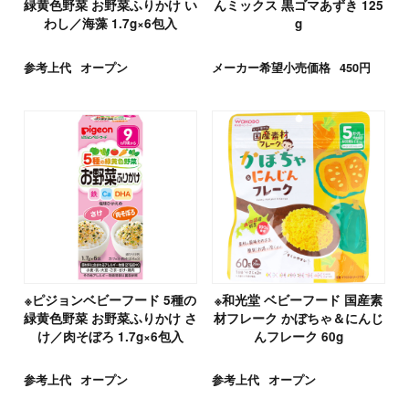
緑黄色野菜 お野菜ふりかけ い
んミックス 黒ゴマあずき 125
わし／海藻 1.7g×6包入
g
参考上代
オープン
メーカー希望小売価格
450円
※ピジョンベビーフード 5種の
※和光堂 ベビーフード 国産素
緑黄色野菜 お野菜ふりかけ さ
材フレーク かぼちゃ＆にんじ
け／肉そぼろ 1.7g×6包入
んフレーク 60g
参考上代
オープン
参考上代
オープン