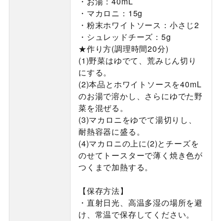
・お湯：40mL
・マカロニ：15g
・粉末ホワイトソース：小さじ2
・シュレッドチーズ：5g
★作り方(調理時間20分)
(1)野菜はゆでて、荒みじん切り
にする。
(2)本品とホワイトソースを40mL
のお湯で溶かし、さらにゆでた野
菜を混ぜる。
(3)マカロニをゆでて湯切りし、
耐熱容器に盛る。
(4)マカロニの上に(2)とチーズを
のせてトースターで薄く焼き色が
つくまで加熱する。
【保存方法】
・直射日光、高温多湿の場所を避
け、常温で保存してください。