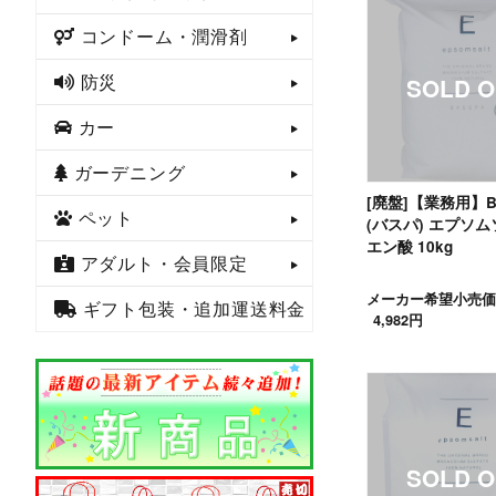
コンドーム・潤滑剤
防災
カー
ガーデニング
[廃盤]【業務用】B
ペット
(バスパ) エプソム
エン酸 10kg
アダルト・会員限定
メーカー希望小売価
ギフト包装・追加運送料金
4,982円