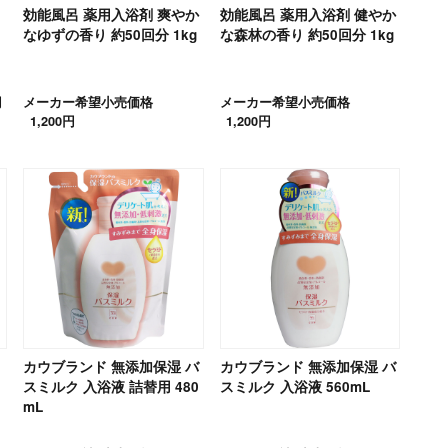
り
効能風呂 薬用入浴剤 爽やか
効能風呂 薬用入浴剤 健やか
なゆずの香り 約50回分 1kg
な森林の香り 約50回分 1kg
円
メーカー希望小売価格
メーカー希望小売価格
1,200円
1,200円
カウブランド 無添加保湿 バ
カウブランド 無添加保湿 バ
スミルク 入浴液 詰替用 480
スミルク 入浴液 560mL
mL