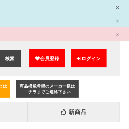
検索
会員登録
ログイン
とは
商品掲載希望のメーカー様は
コチラまでご連絡下さい
新商品