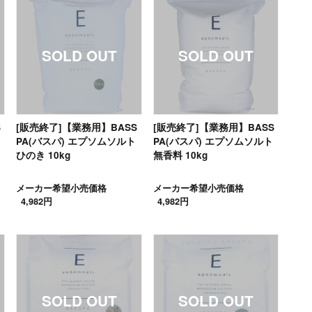
S
[販売終了]【業務用】BASS
[販売終了]【業務用】BASS
PA(バスパ) エプソムソルト
PA(バスパ) エプソムソルト
ひのき 10kg
無香料 10kg
メーカー希望小売価格
メーカー希望小売価格
4,982円
4,982円