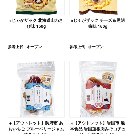
※じゃがザック 北海道山わさ
※じゃがザック チーズ＆黒胡
び味 150g
椒味 160g
参考上代
オープン
参考上代
オープン
※【アウトレット】防府市 あ
※【アウトレット】岩国市 池
おいちご ブルーベリージャム
本食品 岩国蓮根肉みそコチュ