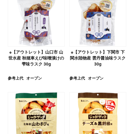
※【アウトレット】山口市 山
※【アウトレット】下関市 下
世水産 秋穂車えび味噌漬けの
関水陸物産 雲丹醤油味ラスク
雫味ラスク 30g
30g
参考上代
オープン
参考上代
オープン