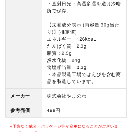
・直射日光・高温多湿を避け冷暗
所で保存。
【栄養成分表示 (内容量 30g当た
り)】(推定値)
エネルギー：126kcaL
たんぱく質：2.3g
脂質：2.3g
炭水化物：24g
食塩相当量：0.3g
・本品製造工場ではえびを含む商
品を製造しています。
メーカー
株式会社やまのわ
参考売価
498円
※予告なく成分・パッケージ等が変更になることがございま