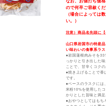
なお、お値打ち価格
ので何卒ご容赦くだ
（場合によっては数
い。）
注意）商品名先頭に【
山口県岩国市の特産品
い味わいの食事系ラス
●岩国蓮根肉みそを3
っかりと引き出した味
ことで、甘辛くコクの
●焼き上げることで香
です。
●ベースのラスクには
米粉10%を使用した
かりとした旨味と満足
●おやつとしてはもち