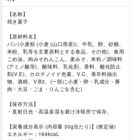
【名称】
焼き菓子
【原材料名】
パン(小麦粉 (小麦 (山口県産))、牛乳、卵、砂糖、
米粉、乳等を主要原料とする食品、その他)、食用
こめ油、肉みそれんこん、麦みそ、米粉／調味料
(アミノ酸等)、酸味料、乳化剤、香料、酸化防止
剤(V.E)、カロチノイド色素、V.C、香辛料抽出
物、酒精、V.B2、(一部に小麦・卵・乳成分・豚
肉・大豆・ごま・りんごを含む)
【保存方法】
・直射日光・高温多湿を避け冷暗所で保存。
【栄養成分表示 (内容量 30g当たり)】(推定値)
エネルギー：164kcaL