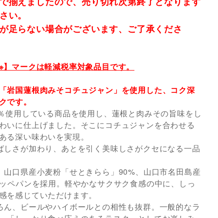
で揃えましたので、売り切れ次第終了となります
さい。
が足らない場合がございます、ご了承くださ
※】マークは軽減税率対象品目です。
「岩国蓮根肉みそコチュジャン」を使用した、コク深
クです。
3％使用している商品を使用し、蓮根と肉みその旨味をし
わいに仕上げました。そこにコチュジャンを合わせる
ある深い味わいを実現。
ばしさが加わり、あとを引く美味しさがクセになる一品
、山口県産小麦粉「せときらら」90%、山口市名田島産
コッペパンを採用。軽やかなサクサク食感の中に、しっ
感を感じていただけます。
ろん、ビールやハイボールとの相性も抜群。一般的なラ