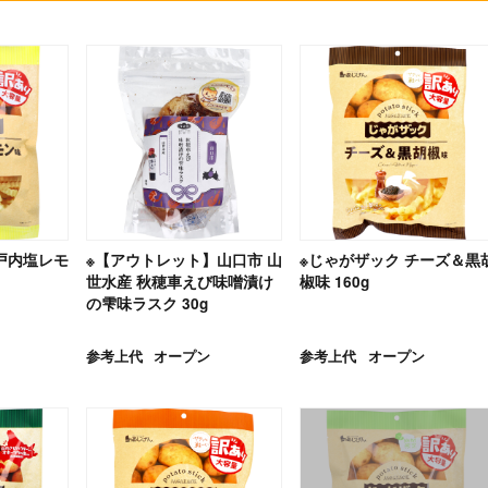
戸内塩レモ
※【アウトレット】山口市 山
※じゃがザック チーズ＆黒
世水産 秋穂車えび味噌漬け
椒味 160g
の雫味ラスク 30g
参考上代
オープン
参考上代
オープン