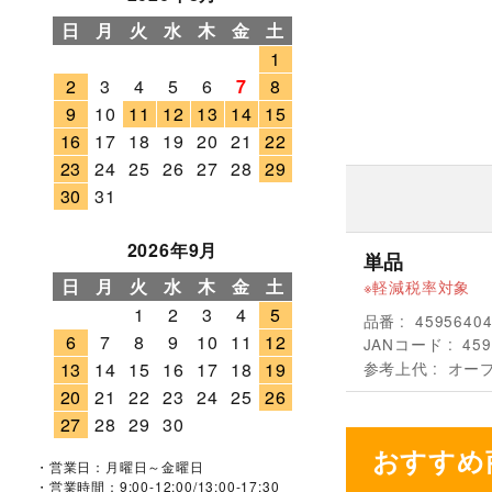
日
月
火
水
木
金
土
1
2
3
4
5
6
7
8
9
10
11
12
13
14
15
16
17
18
19
20
21
22
23
24
25
26
27
28
29
30
31
2026年9月
単品
日
月
火
水
木
金
土
軽減税率対象
1
2
3
4
5
品番
4595640
6
7
8
9
10
11
12
JANコード
459
参考上代
オー
13
14
15
16
17
18
19
20
21
22
23
24
25
26
27
28
29
30
おすすめ
・営業日：月曜日～金曜日
・営業時間：9:00-12:00/13:00-17:30