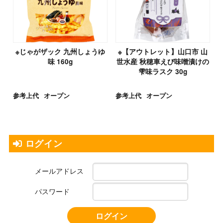
※じゃがザック 九州しょうゆ
※【アウトレット】山口市 山
味 160g
世水産 秋穂車えび味噌漬けの
雫味ラスク 30g
参考上代
オープン
参考上代
オープン
ログイン
メールアドレス
パスワード
ログイン