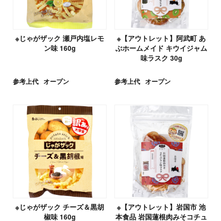
※じゃがザック 瀬戸内塩レモ
※【アウトレット】阿武町 あ
ン味 160g
ぶホームメイド キウイジャム
味ラスク 30g
参考上代
オープン
参考上代
オープン
※じゃがザック チーズ＆黒胡
※【アウトレット】岩国市 池
椒味 160g
本食品 岩国蓮根肉みそコチュ